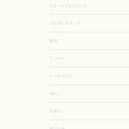
スマートフォンケース
手帳型
パスポートケース
ノーマルタイプ
財布
Tシャツ
トートバッグ
はんこ
タオル
缶バッヂ