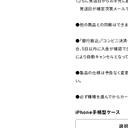
（さらに発送日からお手元に
発送日が確定次第メールで
●他の商品との同梱はできま
●「銀行振込」「コンビニ決済・
合、5日以内に入金が確認でき
により自動キャンセルとなっ
●製品の仕様は予告なく変更
い。
●必ず機種を選んでからカー
iPhone手帳型ケース
選択