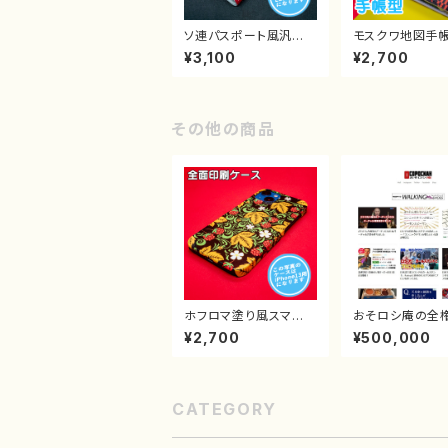
ソ連パスポート風汎用
モスクワ地図手
型スマホケース iPhon
マホケース iPho
¥3,100
¥2,700
e＆Android対応
その他の商品
ホフロマ塗り風スマホ
おそロシ庵の全権
ケース iPhone＆Andr
億9159万400
¥2,700
¥500,000
oid対応
ります
CATEGORY