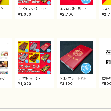
帳型ス
【アウトレット】iPhone1
ホフロマ塗り風スマホ
モスク
ne
3各種ケース&ソ連パス
ケース iPhone＆Andr
ース i
¥1,000
¥2,700
¥2,7
ポート風汎用型
oid対応
d対応
利19
【アウトレット】iPhone1
ソ連パスポート風汎用
在庫
0円で売
3各種ケース&ソ連パス
型スマホケース iPhon
いて
¥1,000
¥3,100
¥50
ポート風汎用型
e＆Android対応