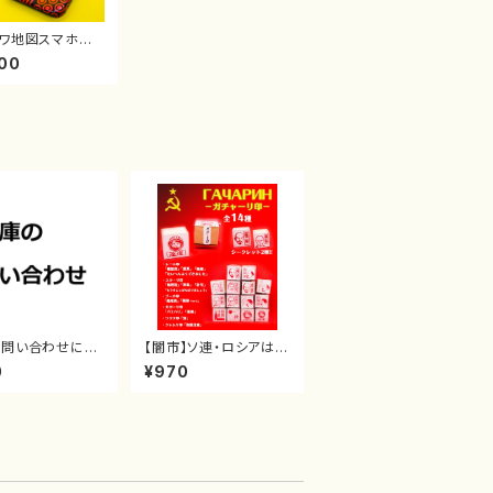
ワ地図スマホケ
Phone＆Androi
00
の問い合わせにつ
【闇市】ソ連・ロシアはん
こ
0
¥970